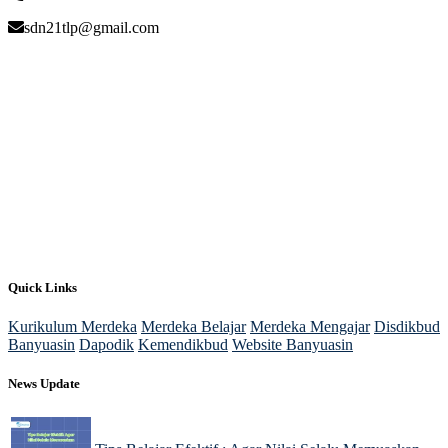
sdn21tlp@gmail.com
Quick Links
Kurikulum Merdeka
Merdeka Belajar
Merdeka Mengajar
Disdikbud
Banyuasin
Dapodik
Kemendikbud
Website Banyuasin
News Update